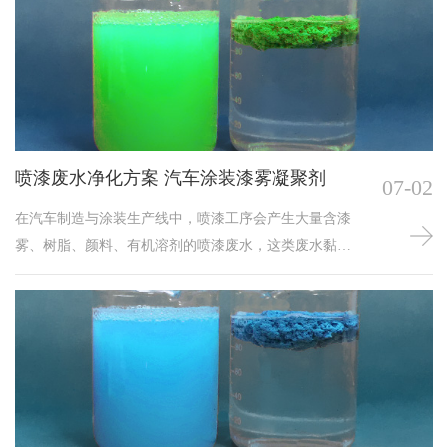
喷漆废水净化方案 汽车涂装漆雾凝聚剂
07-02
在汽车制造与涂装生产线中，喷漆工序会产生大量含漆
雾、树脂、颜料、有机溶剂的喷漆废水，这类废水黏度
高、悬浮物多、易结块发臭、难以自然沉降，直接排放
易造成污染，循环使用也会因漆渣黏附导致设备堵塞、
水质恶化。一套成熟稳定的喷漆废水净化方案，配合专
用汽车涂装漆雾凝聚剂，可实现废水快速破粘、漆渣上
浮分离、循环水清澈回用，是汽车涂装车间废水处理的
常用药剂。汽车涂装喷漆废水成分复杂，主要来自水帘
柜、喷淋塔循环水