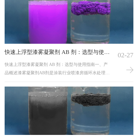
成易于打捞的上浮絮团。二者协同作用，搭配使用。然
而，在实际运行中，A剂与B剂的投加比例时常出现失
调，导致漆渣无法有效凝聚、水质浑浊、管道堵塞等问
题。深入分析其成因并采取有效控制措施，对保障喷漆
房稳定生产至
快速上浮型漆雾凝聚剂 AB 剂：选型与使用
02-27
指南
快速上浮型漆雾凝聚剂 AB 剂：选型与使用指南一、产
品概述漆雾凝聚剂AB剂是涂装行业喷漆房循环水处理的
常用化学药剂，由A剂（消粘剂）和B剂（上浮剂）双组
分组成。A剂主要功能是分解漆雾粘性，使油漆颗粒失去
粘附性；B剂则促使脱粘后的漆渣快速上浮至水面，便于
打捞清理。快速上浮型产品特别适用于高节拍、大漆量
的现代化喷涂生产线。二、AB剂工作原理组分功能漆雾
凝聚剂A剂渗透漆雾颗粒，破坏粘性，防止粘附管道和设