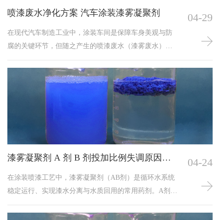
喷漆废水净化方案 汽车涂装漆雾凝聚剂
04-29
在现代汽车制造工业中，涂装车间是保障车身美观与防
腐的关键环节，但随之产生的喷漆废水（漆雾废水）却
是一大难题。这类废水中含有大量未附着在工件表面的
漆雾颗粒、树脂、有机溶剂及重金属，若处理不当，不
仅会堵塞水帘柜与管道，还会导致水体发臭。而漆雾凝
聚剂，正是解决这一痛点、实现废水循环利用的常用水
处理药剂。一、漆雾凝聚剂的重要反应原理漆雾凝聚剂
通常由A剂和B剂两种组分组成，它们通过“破粘降
黏”与“吸附凝聚”
漆雾凝聚剂 A 剂 B 剂投加比例失调原因及
04-24
控制措施
在涂装喷漆工艺中，漆雾凝聚剂（AB剂）是循环水系统
稳定运行、实现漆水分离与水质回用的常用药剂。A剂
（分解剂）主要负责破坏过喷油漆的黏性结构，使其失
粘；B剂（絮凝剂）则将失粘的漆渣颗粒桥联、包裹，形