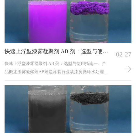
成易于打捞的上浮絮团。二者协同作用，搭配使用。然
而，在实际运行中，A剂与B剂的投加比例时常出现失
调，导致漆渣无法有效凝聚、水质浑浊、管道堵塞等问
题。深入分析其成因并采取有效控制措施，对保障喷漆
房稳定生产至
快速上浮型漆雾凝聚剂 AB 剂：选型与使用
02-27
指南
快速上浮型漆雾凝聚剂 AB 剂：选型与使用指南一、产
品概述漆雾凝聚剂AB剂是涂装行业喷漆房循环水处理的
常用化学药剂，由A剂（消粘剂）和B剂（上浮剂）双组
分组成。A剂主要功能是分解漆雾粘性，使油漆颗粒失去
粘附性；B剂则促使脱粘后的漆渣快速上浮至水面，便于
打捞清理。快速上浮型产品特别适用于高节拍、大漆量
的现代化喷涂生产线。二、AB剂工作原理组分功能漆雾
凝聚剂A剂渗透漆雾颗粒，破坏粘性，防止粘附管道和设