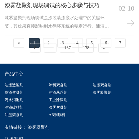
漆雾凝聚剂现场调试的核心步骤与技巧
02-10
漆雾凝聚剂现场调试是涂装喷漆废水处理中的关键环
节，其效果直接影响到水循环系统的稳定运行、漆渣的
分离效率以及后续处理成本。科学、规范的调试不仅能
提升凝聚剂使用效率，还能降低药剂消耗与设备维护频
«
1
2
3
4
5
6
7
8
...
137
138
»
率。以下是漆雾凝聚剂现场调试的步骤与实用技巧：
一、前期准备与系统评估在正式投加药剂前，需对喷漆
房类型（水帘式、水旋式等）、循环水量、漆种（油性/
产品中心
水性）、漆雾浓度及现有水质状况（pH、浊度）进行了
解。同时检查循环
油漆造渣剂
涂料絮凝剂
油漆絮凝剂
喷漆絮凝剂
油漆悬浮剂
漆雾凝聚剂
污水消泡剂
工业除漆剂
油漆破粘剂
漆雾絮凝剂
油墨絮凝剂
AB剂原料
友情链接：
漆雾凝聚剂
联系我们