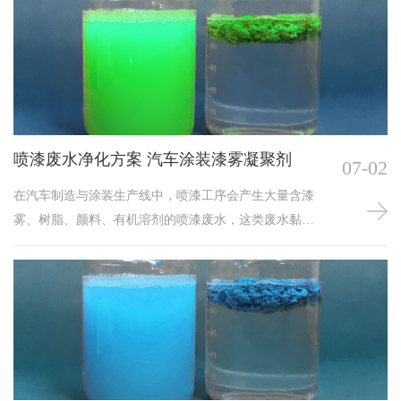
喷漆废水净化方案 汽车涂装漆雾凝聚剂
07-02
在汽车制造与涂装生产线中，喷漆工序会产生大量含漆
雾、树脂、颜料、有机溶剂的喷漆废水，这类废水黏度
高、悬浮物多、易结块发臭、难以自然沉降，直接排放
易造成污染，循环使用也会因漆渣黏附导致设备堵塞、
水质恶化。一套成熟稳定的喷漆废水净化方案，配合专
用汽车涂装漆雾凝聚剂，可实现废水快速破粘、漆渣上
浮分离、循环水清澈回用，是汽车涂装车间废水处理的
常用药剂。汽车涂装喷漆废水成分复杂，主要来自水帘
柜、喷淋塔循环水