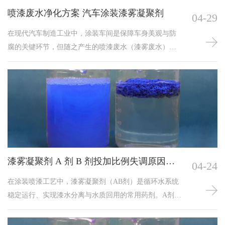
喷漆废水净化方案 汽车涂装漆雾凝聚剂
04-29
在现代汽车制造工业中，涂装车间是保障车身美观与防
腐的关键环节，但随之产生的喷漆废水（漆雾废水）却
是一大难题。这类废水中含有大量未附着在工件表面的
漆雾颗粒、树脂、有机溶剂及重金属，若处理不当，不
仅会堵塞水帘柜与管道，还会导致水体发臭。而漆雾凝
聚剂，正是解决这一痛点、实现废水循环利用的常用水
处理药剂。一、漆雾凝聚剂的重要反应原理漆雾凝聚剂
通常由A剂和B剂两种组分组成，它们通过“破粘降
黏”与“吸附凝聚”
漆雾凝聚剂 A 剂 B 剂投加比例失调原因及
04-24
控制措施
在涂装喷漆工艺中，漆雾凝聚剂（AB剂）是循环水系统
稳定运行、实现漆水分离与水质回用的常用药剂。A剂
（分解剂）主要负责破坏过喷油漆的黏性结构，使其失
粘；B剂（絮凝剂）则将失粘的漆渣颗粒桥联、包裹，形