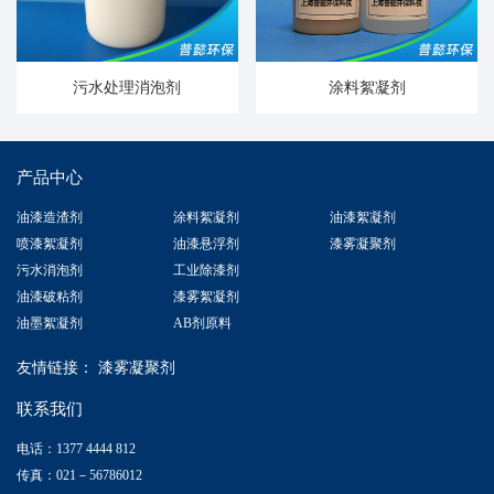
污水处理消泡剂
涂料絮凝剂
产品中心
油漆造渣剂
涂料絮凝剂
油漆絮凝剂
喷漆絮凝剂
油漆悬浮剂
漆雾凝聚剂
污水消泡剂
工业除漆剂
油漆破粘剂
漆雾絮凝剂
油墨絮凝剂
AB剂原料
友情链接：
漆雾凝聚剂
联系我们
电话：1377 4444 812
传真：021－56786012