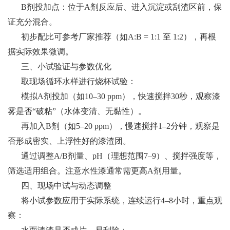
B剂投加点：位于A剂反应后、进入沉淀或刮渣区前，保
证充分混合。
初步配比可参考厂家推荐（如
A:B = 1:1 至 1:2），再根
据实际效果微调。
三、小试验证与参数优化
取现场循环水样进行烧杯试验：
模拟
A剂投加（如10–30 ppm），快速搅拌30秒，观察漆
雾是否“破粘”（水体变清、无黏性）。
再加入
B剂（如5–20 ppm），慢速搅拌1–2分钟，观察是
否形成密实、上浮性好的漆渣团。
通过调整
A/B剂量、pH（理想范围7–9）、搅拌强度等，
筛选
适用
组合。注意水性漆通常需更高
A剂用量。
四、现场中试与动态调整
将小试参数应用于实际系统，连续运行
4–8小时，重点观
察：