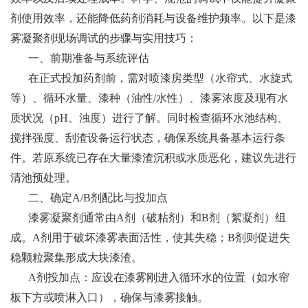
剂使用效率，还能降低药剂消耗与设备维护频率。以下是漆
雾凝聚剂现场调试的步骤与实用技巧：
一、前期准备与系统评估
在正式投加药剂前，需对喷漆房类型（水帘式、水旋式
等）、循环水量、漆种（油性
/水性）、漆雾浓度及现有水
质状况（pH、浊度）进行了解。同时检查循环水池结构、
搅拌强度、刮渣设备运行状态，确保系统具备基本运行条
件。若原系统已存在大量漆渣沉积或水质恶化，建议先进行
清池预处理。
二、确定
A/B剂配比与投加点
漆雾凝聚剂通常由
A剂（破粘剂）和B剂（絮凝剂）组
成。A剂用于破坏漆雾表面活性，使其失稳；B剂则促进失
稳颗粒聚集形成大块漆渣。
A剂投加点：应设在漆雾刚进入循环水的位置（如水帘
板下方或喷淋入口），确保与漆雾接触。