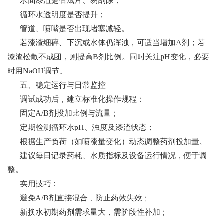
水面漆渣是否成片、易刮除；
循环水透明度是否提升；
管道、喷嘴是否出现堵塞减轻。
若漆渣细碎、下沉或水体仍浑浊，可适当增加
A剂；若
漆渣松散不成团，则提高B剂比例。同时关注pH变化，必要
时用NaOH调节。
五、稳定运行与日常监控
调试成功后，建立标准化操作规程：
固定
A/B剂投加比例与流量；
定期检测循环水
pH、浊度及漆渣状态；
根据生产负荷（如喷漆量变化）动态调整药剂投加量。
建议每日记录药耗、水质指标及设备运行情况，便于调
整。
实用技巧：
避免
A/B剂直接混合，防止药效失效；
新换水初期药剂需求量大，需阶段性补加；