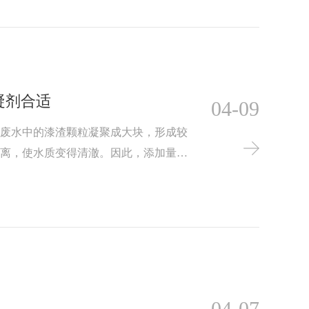
凝剂合适
04-09
助废水中的漆渣颗粒凝聚成大块，形成较
分离，使水质变得清澈。因此，添加量的
理后水质的期望标准。
04-07