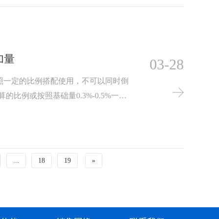
加量
03-28
照一定的比例搭配使用，不可以同时倒
比例或按照基础量0.3%-0.5%一次
中充分溶解后再添加B剂，添加B剂时需
一定的粘度，防止流速过快而导致B剂
打捞清除，从而达到漆水分离的目的。
...
18
19
»