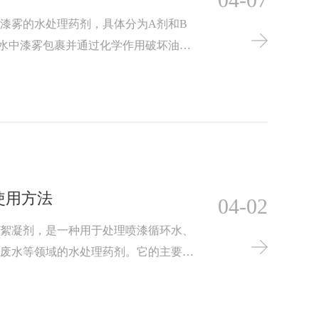
漆雾的水处理药剂，具体分为A剂和B
水中漆雾包裹并通过化学作用破坏油漆
是高分子阳离子聚合物，根据“搭桥”原
水面，从而便于打捞并保持水质干净。
使用方法
04-02
漆絮凝剂，是一种用于处理喷漆循环水、
漆废水等领域的水处理药剂。它的主要作
堵塞设备和管道，同时保持水质清洁。由
的有效性和实用性，它在工业领域得到了