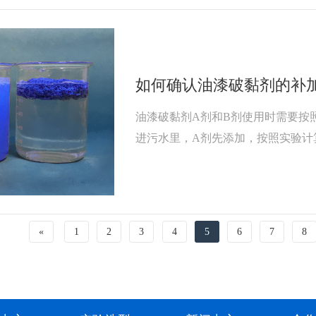
如何确认油漆破黏剂的补
油漆破黏剂A剂和B剂使用时需要按
进污水里，A剂先添加，按照实验计算的
添加，待油漆破黏剂A剂在油漆污水
缓慢的流淌，因产品为有机高分子有
无法正常的溶解，漆渣上浮后即刻
«
1
2
3
4
5
6
7
8