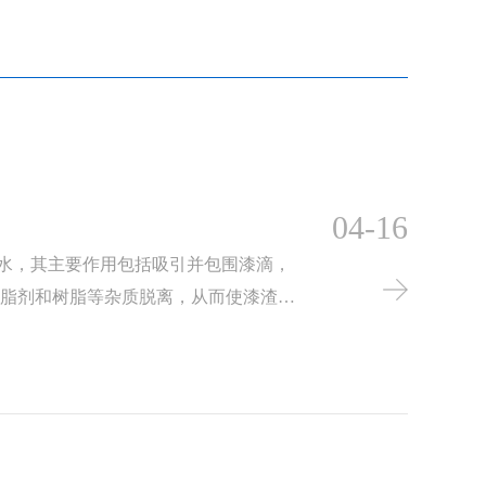
04-16
水，其主要作用包括吸引并包围漆滴，
脱脂剂和树脂等杂质脱离，从而使漆渣容
主要成分是有机聚合物，具有较强的电
，使涂料在1~10分钟内失去粘性。它适
好的消粘和分解作用。