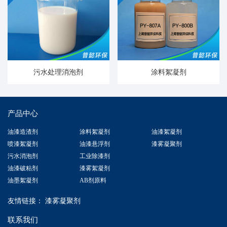
污水处理消泡剂
涂料絮凝剂
产品中心
油漆造渣剂
涂料絮凝剂
油漆絮凝剂
喷漆絮凝剂
油漆悬浮剂
漆雾凝聚剂
污水消泡剂
工业除漆剂
油漆破粘剂
漆雾絮凝剂
油墨絮凝剂
AB剂原料
友情链接：
漆雾凝聚剂
联系我们