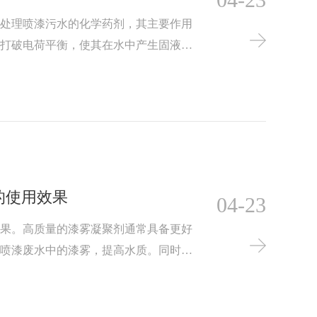
于处理喷漆污水的化学药剂，其主要作用
，打破电荷平衡，使其在水中产生固液分
有助于净化水质，使循环水能够继续使
如果漆雾凝聚剂投加过量，可能会产生一
的使用效果
04-23
效果。高质量的漆雾凝聚剂通常具备更好
除喷漆废水中的漆雾，提高水质。同时，
型的油漆和废水处理工艺，其效果也会有
时，需要根据实际情况进行选择，确保其