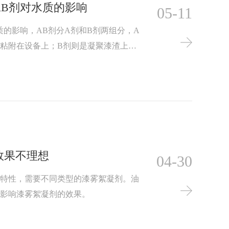
AB剂对水质的影响
05-11
质的影响，AB剂分A剂和B剂两组分，A
粘附在设备上；B剂则是凝聚漆渣上
循环水的使用周期。油漆的种类较多，对
来说，AB剂的投加量是有所区别的。
不到所要的处理效果。那么，AB剂投加
效果不理想
04-30
理特性，需要不同类型的漆雾絮凝剂。油
会影响漆雾絮凝剂的效果。