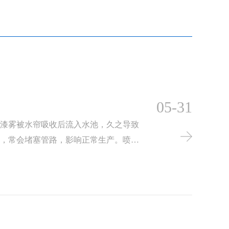
05-31
喷漆雾被水帘吸收后流入水池，久之导致
多，常会堵塞管路，影响正常生产。喷漆
难以降解，一般的废水处理程序无法对其
大量人力物力，频繁地交给环保部门处理