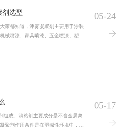
聚剂选型
05-24
，大家都知道，漆雾凝聚剂主要用于涂装
工机械喷漆、家具喷漆、五金喷漆、塑料
有广泛应用。
么
05-17
剂组成。消粘剂主要成分是不含金属离
雾凝聚剂作用条件是在弱碱性环境中，表
颗粒的表面，而亲水基团则伸向水中，降