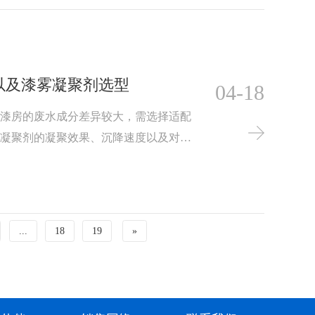
以及漆雾凝聚剂选型
04-18
喷漆房的废水成分差异较大，需选择适配
雾凝聚剂的凝聚效果、沉降速度以及对水
剂的价格、用量及使用寿命，确保处理成
聚剂的投加方式、溶解性及与其他处理工
...
18
19
»