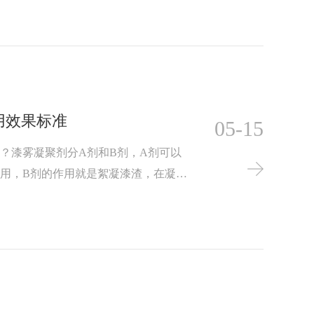
粒子粘性，在漆雾凝聚剂B剂作用下形
用效果标准
05-15
？漆雾凝聚剂分A剂和B剂，A剂可以
用，B剂的作用就是絮凝漆渣，在凝聚
出破粘凝聚后的漆渣。