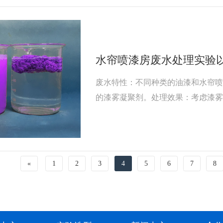
水帘喷漆房废水处理实验
废水特性：不同种类的油漆和水帘
的漆雾凝聚剂。处理效果：考虑漆
质的影响。经济性：评估漆雾凝聚
本合理。操作简便性：考虑漆雾凝
艺的兼容性。
«
1
2
3
4
5
6
7
8