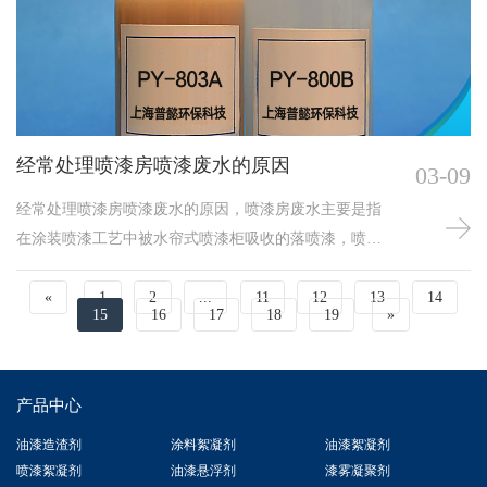
剂后加B剂，不可同时使用。
经常处理喷漆房喷漆废水的原因
03-09
经常处理喷漆房喷漆废水的原因，喷漆房废水主要是指
在涂装喷漆工艺中被水帘式喷漆柜吸收的落喷漆，喷漆
废水的浓度高、成份复杂，水量变化大。涂装喷漆过程
中，随着喷漆工作量的增加，时间的推移，水中的漆雾
«
1
2
...
11
12
13
14
15
16
17
18
19
»
会越来越多，水对漆雾的吸附能力会大大下降，会给漆
雾的后续处理装置带来很大的压力。还有漆雾废水长时
间不处理会造成管路堵塞，漆渣发臭，影响涂装质量，
产品中心
喷漆房工作环境变差等等一系列问题。所以喷漆房漆雾
废水必须要经常处理。
油漆造渣剂
涂料絮凝剂
油漆絮凝剂
喷漆絮凝剂
油漆悬浮剂
漆雾凝聚剂