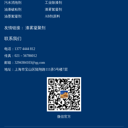
污水消泡剂
工业除漆剂
油漆破粘剂
漆雾絮凝剂
油墨絮凝剂
AB剂原料
友情链接：
漆雾凝聚剂
联系我们
电话：1377 4444 812
传真：021－56786012
邮箱：3294384103@qq.com
地址：上海市宝山区陆翔路111弄5号楼7层
微信官方