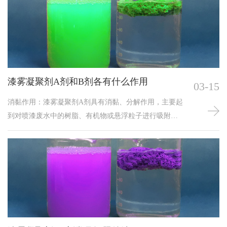
剂投加过量时，其效果并非如预期般增强，反而可能产
生一系列负面影响。
漆雾凝聚剂A剂和B剂各有什么作用
03-15
消黏作用：漆雾凝聚剂A剂具有消黏、分解作用，主要起
到对喷漆废水中的树脂、有机物或悬浮粒子进行吸附、
分解、电荷中和等作用，破坏胶体或粒子的稳定性，产
生漆水分离的效果。