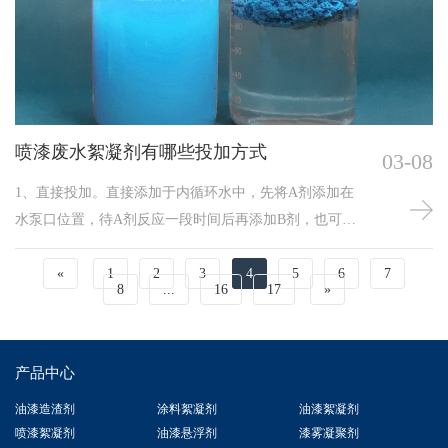
加，处理效果减弱。我们民间有一句话说物极必反，当
漆雾凝聚剂投加过量时，使用的该药剂成本增加，同时
也会影响其絮凝效果，使所形成的絮体受影响而产生解
体现象。
喷漆废水絮凝剂有哪些投加方式
03-08
1、直接投加。直接添加于内循环水中，先将A剂添加在
水泵口位置，待A剂反应一段时间后再添加B剂，也可通
过事先在水帘中添加A剂，然后正常喷漆，待下班前再添
加B剂。2、计量泵添加。当在喷漆房循环水水量较大或
«
1
2
3
4
5
6
7
8
...
16
17
»
有门的处理设备的情况下，喷漆废水絮凝剂可以伴随循
环流动的同时采用计量泵添加。A剂在循环水进水口处添
加，B剂在出水口处添加。四、投加方式的优化与调整
产品中心
油漆造渣剂
涂料絮凝剂
油漆絮凝剂
喷漆絮凝剂
油漆悬浮剂
漆雾凝聚剂