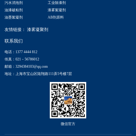
污水消泡剂
工业除漆剂
油漆破粘剂
漆雾絮凝剂
油墨絮凝剂
AB剂原料
友情链接：
漆雾凝聚剂
联系我们
电话：1377 4444 812
传真：021－56786012
邮箱：3294384103@qq.com
地址：上海市宝山区陆翔路111弄5号楼7层
微信官方