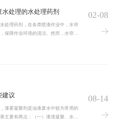
废水处理的水处理药剂
02-08
的水处理药剂，在各类喷漆作业中，水帘
雾，保障作业环境的清洁。然而，水帘柜
复杂，含有大量的漆渣、有机溶剂等悬浮
造成污染，还可能导致设备故障、生产停
些建议
08-14
型，漆雾凝聚剂是油漆废水中较为常用的
效果主要有两点：（一）漆渣凝聚、水质
及防止粘壁现象，且分解性能好，能不断