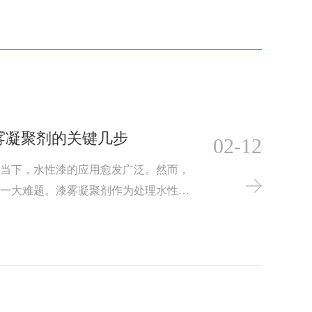
雾凝聚剂的关键几步
02-12
的当下，水性漆的应用愈发广泛。然而，
了一大难题。漆雾凝聚剂作为处理水性漆
至关重要。下面为您详细介绍用好漆雾凝