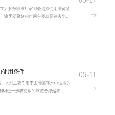
现在大多数喷漆厂家都会选择使用漆雾凝
中，漆雾凝聚剂的作用主要就是除去水中
面易于处理，从而达到漆水分离的目的，
用周期。
的使用条件
05-11
分。A剂主要作用于去除循环水中油漆的
剂则进一步将凝聚的漆渣悬浮起来，便
剂和B剂的共同作用，漆雾凝聚剂实现