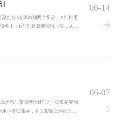
剂
06-14
凝聚剂分A剂和B剂两个组分，A剂作用
设备上；B剂则是凝聚漆渣上浮，从而
喷漆废水处理中的效果主要有两点：
）循环水可重复利用以及防止粘壁现象，
的漆滴。漆雾凝聚剂在一定的范围之内，
吸收过喷漆雾，从而保持循环水干净，延
06-07
就是添加喷漆污水处理剂--漆雾凝聚剂
污水中落喷漆雾，并以絮凝上浮的方式
喷涂设备的循环水系统漆渣处理。喷漆
房油漆污水处理双组份的水处理产品，对