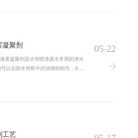
质净化，主要分A剂和B剂两种，其中
聚漆渣并上浮。而在现有的喷漆污水处
雾凝聚剂
05-22
，漆雾凝聚剂是水帘喷漆废水常用的净水
剂可以去除水帘柜中的油漆的粘性，B剂
捞清除，从而达到漆水分离的目的。
剂工艺
05-17