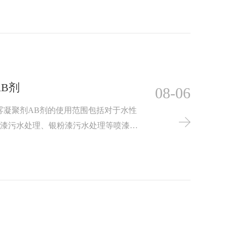
一定的范围之内，达到一定的平衡状态，
持循环水干净，延长循环水的使用周期。
油漆所适用的漆雾凝聚剂AB
B剂
08-06
雾凝聚剂AB剂的使用范围包括对于水性
泳漆污水处理、银粉漆污水处理等喷漆污
物的效果。加入漆雾凝聚剂AB剂后水
成聚集体，通过絮凝上浮，形成大块漆
药剂，漆雾凝聚剂AB剂。漆雾凝聚剂A
聚剂A剂的作用是包裹涂装