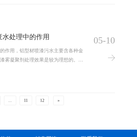
废水处理中的作用
05-10
中的作用，铝型材喷漆污水主要含各种金
用漆雾凝聚剂处理效果是较为理想的。漆
材喷漆废水中，在循环过程中加入A
A剂和B剂的作用可以把漆渣以絮凝上浮
...
11
12
»