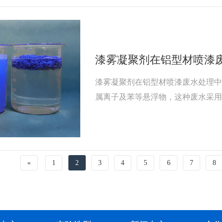
漆雾凝聚剂在铝型材喷漆
漆雾凝聚剂在铝型材喷漆废水处理
属离子及苯等悬浮物，这种废水采
雾凝聚剂分A剂和B剂，在处理铝型
剂，间隔一段时间再添加B剂，通过
方式清除。
«
1
2
3
4
5
6
7
8